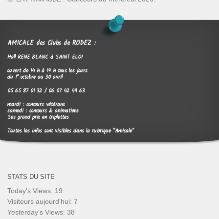
AMICALE des Clubs de RODEZ :
Hall RENE BLANC à SAINT ELOI
ouvert de 14 h à 19 h tous les jours
du 1° octobre au 30 avril
05 65 87 01 32 / 06 07 42 49 63
mardi : concours vétérans
samedi : concours & animations
Ses grand prix en triplettes
Toutes les infos sont visibles dans la rubrique "Amicale"
STATS DU SITE
Today's Views:
19
Visiteurs aujourd’hui:
7
Yesterday's Views:
38