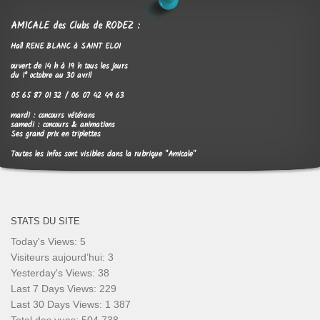
AMICALE des Clubs de RODEZ :
Hall RENE BLANC à SAINT ELOI
ouvert de 14 h à 19 h tous les jours
du 1° octobre au 30 avril
05 65 87 01 32 / 06 07 42 49 63
mardi : concours vétérans
samedi : concours & animations
Ses grand prix en triplettes
Toutes les infos sont visibles dans la rubrique "Amicale"
STATS DU SITE
Today's Views:
5
Visiteurs aujourd’hui:
3
Yesterday's Views:
38
Last 7 Days Views:
229
Last 30 Days Views:
1 387
Total des vues:
504 738