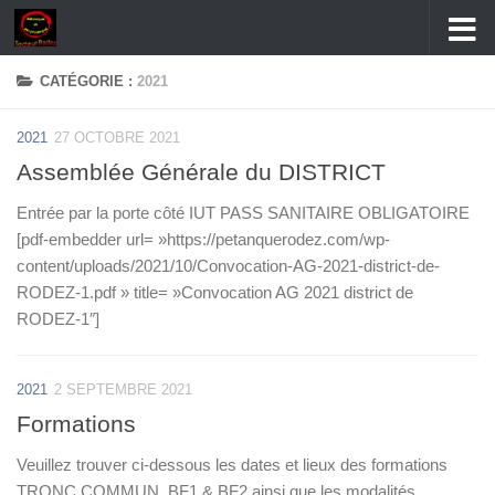
Skip to content
CATÉGORIE :
2021
2021
27 OCTOBRE 2021
Assemblée Générale du DISTRICT
Entrée par la porte côté IUT PASS SANITAIRE OBLIGATOIRE
[pdf-embedder url= »https://petanquerodez.com/wp-
content/uploads/2021/10/Convocation-AG-2021-district-de-
RODEZ-1.pdf » title= »Convocation AG 2021 district de
RODEZ-1″]
2021
2 SEPTEMBRE 2021
Formations
Veuillez trouver ci-dessous les dates et lieux des formations
TRONC COMMUN, BF1 & BF2 ainsi que les modalités