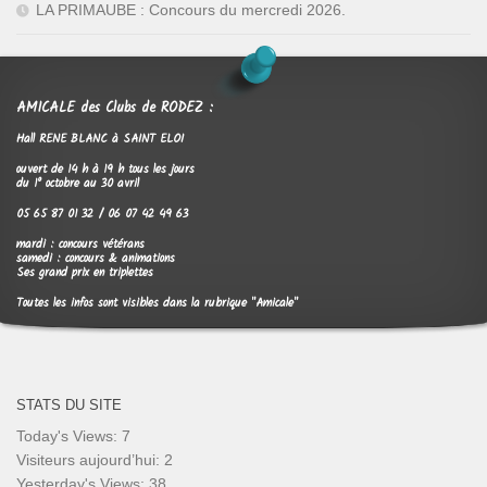
LA PRIMAUBE : Concours du mercredi 2026.
AMICALE des Clubs de RODEZ :
Hall RENE BLANC à SAINT ELOI
ouvert de 14 h à 19 h tous les jours
du 1° octobre au 30 avril
05 65 87 01 32 / 06 07 42 49 63
mardi : concours vétérans
samedi : concours & animations
Ses grand prix en triplettes
Toutes les infos sont visibles dans la rubrique "Amicale"
STATS DU SITE
Today's Views:
7
Visiteurs aujourd’hui:
2
Yesterday's Views:
38