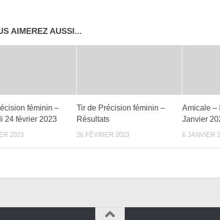
S AIMEREZ AUSSI...
récision féminin –
Tir de Précision féminin –
Amicale –
 24 février 2023
Résultats
Janvier 20
ER 2023
26 FÉVRIER 2023
6 JANVIER 