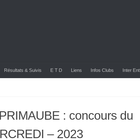
Résultats & Suivis
E T D
Liens
Infos Clubs
Inter En
 PRIMAUBE : concours du
RCREDI – 2023