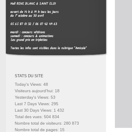
Hall RENE BLANC à SAINT ELOI
ouvert de 14 h à 19 h tous les jours
du 1° octobre au 30 avril
05 65 87 01 32 / 06 07 42 49 63
mardi : concours vétérans
samedi : concours & animations
Ses grand prix en triplettes
Toutes les infos sont visibles dans la rubrique "Amicale"
STATS DU SITE
Today's Views:
48
Visiteurs aujourd’hui:
18
Yesterday's Views:
53
Last 7 Days Views:
295
Last 30 Days Views:
1 432
Total des vues:
504 834
Nombre total de visiteurs:
280 873
Nombre total de pages:
15