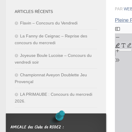
PAR
WE
ARTICLES RÉCENTS
Pleine
Flavin – Concours du Vendredi
Aller
au
La Fanny de Ceignac – Reprise des
concours du mercredi
contenu
PDF
Joyeuse Boule Lucoise – Concours du
vendredi soir
Championnat Aveyon Doublette Jeu
Provençal
LA PRIMAUBE : Concours du mercredi
2026.
AMICALE des Clubs de RODEZ :