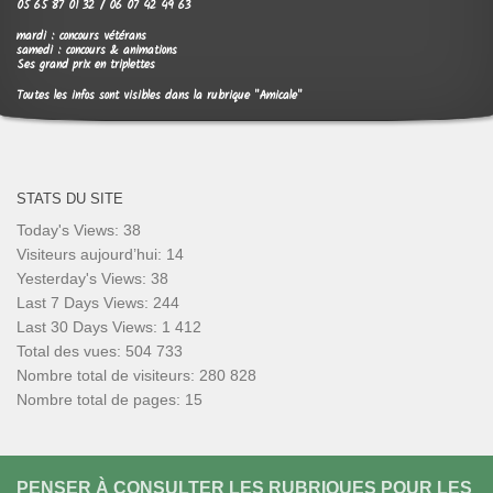
05 65 87 01 32 / 06 07 42 49 63
mardi : concours vétérans
samedi : concours & animations
Ses grand prix en triplettes
Toutes les infos sont visibles dans la rubrique "Amicale"
STATS DU SITE
Today's Views:
38
Visiteurs aujourd’hui:
14
Yesterday's Views:
38
Last 7 Days Views:
244
Last 30 Days Views:
1 412
Total des vues:
504 733
Nombre total de visiteurs:
280 828
Nombre total de pages:
15
PENSER À CONSULTER LES RUBRIQUES POUR LES