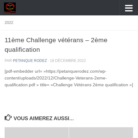
Skip to content
2022
11ème Challenge vétérans – 2ème
qualification
PAR
PETANQUE RODEZ
·
18 DÉCEMBRE 2022
[pdf-embedder url= »https://petanquerodez.com/wp-
content/uploads/2022/12/Challenge-Veterans-2eme-
qualification.pdf » title= »Challenge Vétérans 2ème qualification »]
VOUS AIMEREZ AUSSI...