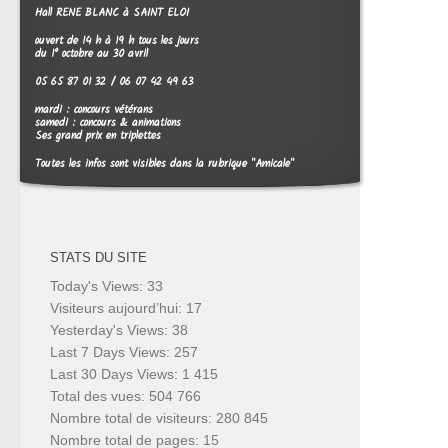
Hall RENE BLANC à SAINT ELOI
ouvert de 14 h à 19 h tous les jours
du 1° octobre au 30 avril
05 65 87 01 32 / 06 07 42 49 63
mardi : concours vétérans
samedi : concours & animations
Ses grand prix en triplettes
Toutes les infos sont visibles dans la rubrique "Amicale"
STATS DU SITE
Today's Views:
33
Visiteurs aujourd’hui:
17
Yesterday's Views:
38
Last 7 Days Views:
257
Last 30 Days Views:
1 415
Total des vues:
504 766
Nombre total de visiteurs:
280 845
Nombre total de pages:
15