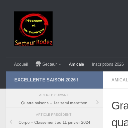
Skip to content
Accueil
Secteur
Amicale
Inscriptions 2026
EXCELLENTE SAISON 2026 !
AMICA
ARTICLE SUIVANT
Gra
Quatre saisons – 1er semi marathon
ARTICLE PRÉCÉDENT
qua
Corpo – Classement au 11 janvier 2024