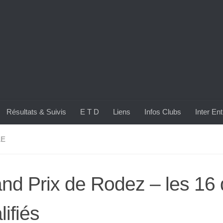
Résultats & Suivis
E T D
Liens
Infos Clubs
Inter En
LE
nd Prix de Rodez – les 16 
lifiés