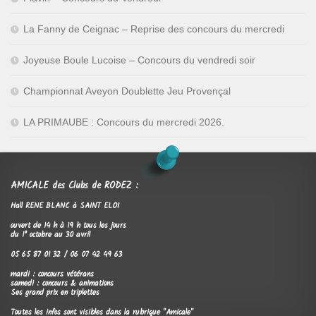
La Fanny de Ceignac – Reprise des concours du mercredi
Joyeuse Boule Lucoise – Concours du vendredi soir
Championnat Aveyon Doublette Jeu Provençal
LA PRIMAUBE : Concours du mercredi 2026.
AMICALE des Clubs de RODEZ :
Hall RENE BLANC à SAINT ELOI
ouvert de 14 h à 19 h tous les jours
du 1° octobre au 30 avril
05 65 87 01 32 / 06 07 42 49 63
mardi : concours vétérans
samedi : concours & animations
Ses grand prix en triplettes
Toutes les infos sont visibles dans la rubrique "Amicale"