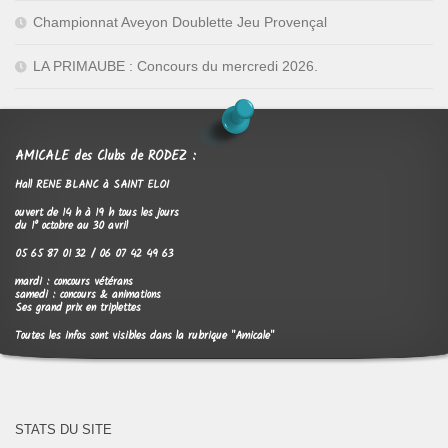
Championnat Aveyon Doublette Jeu Provençal
LA PRIMAUBE : Concours du mercredi 2026.
AMICALE des Clubs de RODEZ :
Hall RENE BLANC à SAINT ELOI
ouvert de 14 h à 19 h tous les jours
du 1° octobre au 30 avril
05 65 87 01 32 / 06 07 42 49 63
mardi : concours vétérans
samedi : concours & animations
Ses grand prix en triplettes
Toutes les infos sont visibles dans la rubrique "Amicale"
STATS DU SITE