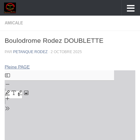
Skip to content
AMICALE
Boulodrome Rodez DOUBLETTE
PAR
PETANQUE RODEZ
·
2 OCTOBRE 2025
Pleine PAGE
Aller
au
contenu
PDF