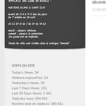
AMICALE des Clubs de RODEZ :
décemb
Hall RENE BLANC à SAINT ELOI
12 DÉCE
ouvert de 14 h à 19 h tous les jours
du 1° octobre au 30 avril
05 65 87 01 32 / 06 07 42 49 63
mardi : concours vétérans
samedi : concours & animations
Ses grand prix en triplettes
Toutes les infos sont visibles dans la rubrique "Amicale"
STATS DU SITE
Today's Views:
34
Visiteurs aujourd’hui:
23
Yesterday's Views:
39
Last 7 Days Views:
231
Last 30 Days Views:
1 451
Total des vues:
504 691
Nombre total de visiteurs:
280 811