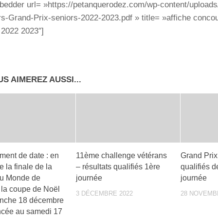
bedder url= »https://petanquerodez.com/wp-content/uploads/
s-Grand-Prix-seniors-2022-2023.pdf » title= »affiche conco
 2022 2023″]
S AIMEREZ AUSSI...
ent de date : en
11ème challenge vétérans
Grand Prix
e la finale de la
– résultats qualifiés 1ère
qualifiés 
du Monde de
journée
journée
, la coupe de Noël
3 DÉCEMBRE 2022
28 NOVEMB
nche 18 décembre
ncée au samedi 17