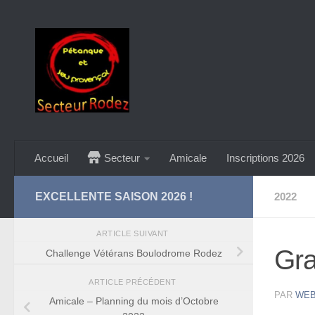
Skip to content
Accueil
Secteur
Amicale
Inscriptions 2026
EXCELLENTE SAISON 2026 !
2022
ARTICLE SUIVANT
Gra
Challenge Vétérans Boulodrome Rodez
ARTICLE PRÉCÉDENT
PAR
WE
Amicale – Planning du mois d’Octobre