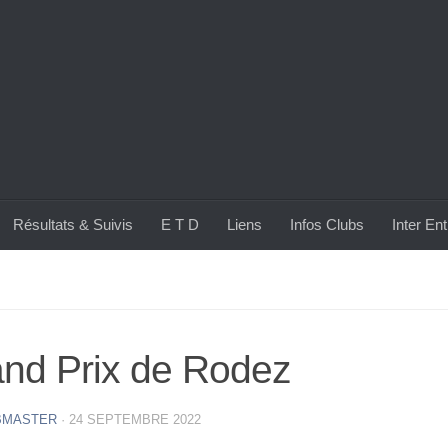
Résultats & Suivis
E T D
Liens
Infos Clubs
Inter En
nd Prix de Rodez
BMASTER
·
24 SEPTEMBRE 2022