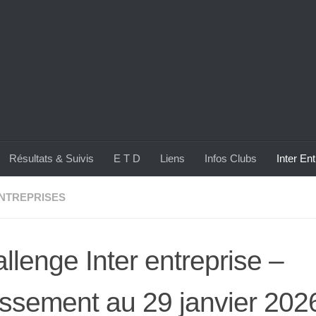
Résultats & Suivis
E T D
Liens
Infos Clubs
Inter En
NTREPRISES
llenge Inter entreprise –
ssement au 29 janvier 202