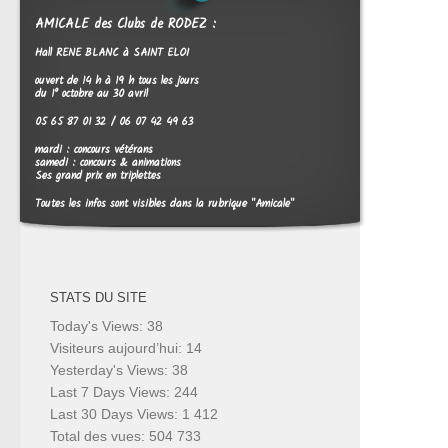
AMICALE des Clubs de RODEZ :
Hall RENE BLANC à SAINT ELOI
ouvert de 14 h à 19 h tous les jours
du 1° octobre au 30 avril
05 65 87 01 32 / 06 07 42 49 63
mardi : concours vétérans
samedi : concours & animations
Ses grand prix en triplettes
Toutes les infos sont visibles dans la rubrique "Amicale"
STATS DU SITE
Today's Views:
38
Visiteurs aujourd’hui:
14
Yesterday's Views:
38
Last 7 Days Views:
244
Last 30 Days Views:
1 412
Total des vues:
504 733