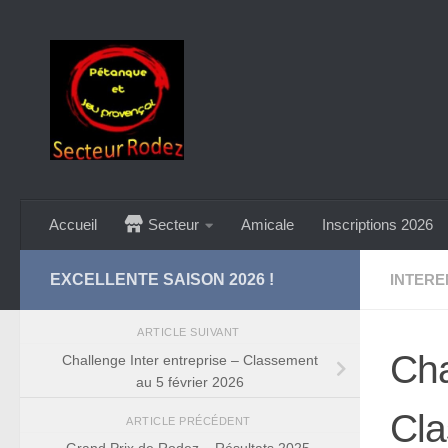
Skip to content
Accueil
Secteur
Amicale
Inscriptions 2026
EXCELLENTE SAISON 2026 !
INTERE
ARTICLE SUIVANT
Cha
Challenge Inter entreprise – Classement
au 5 février 2026
Cla
ARTICLE PRÉCÉDENT