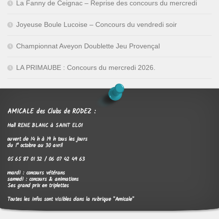
La Fanny de Ceignac – Reprise des concours du mercredi
Joyeuse Boule Lucoise – Concours du vendredi soir
Championnat Aveyon Doublette Jeu Provençal
LA PRIMAUBE : Concours du mercredi 2026.
AMICALE des Clubs de RODEZ :
Hall RENE BLANC à SAINT ELOI
ouvert de 14 h à 19 h tous les jours
du 1° octobre au 30 avril
05 65 87 01 32 / 06 07 42 49 63
mardi : concours vétérans
samedi : concours & animations
Ses grand prix en triplettes
Toutes les infos sont visibles dans la rubrique "Amicale"