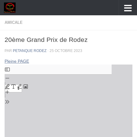
Skip to content
AMICALE
20ème Grand Prix de Rodez
PAR
PETANQUE RODEZ
·
25 OCTOBRE 2023
Pleine PAGE
Aller
au
contenu
PDF