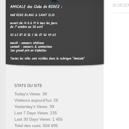
18 DÉCE
AMICALE des Clubs de RODEZ :
Hall RENE BLANC à SAINT ELOI
ouvert de 14 h à 19 h tous les jours
du 1° octobre au 30 avril
05 65 87 01 32 / 06 07 42 49 63
mardi : concours vétérans
samedi : concours & animations
Ses grand prix en triplettes
Toutes les infos sont visibles dans la rubrique "Amicale"
STATS DU SITE
Today's Views:
38
Visiteurs aujourd’hui:
26
Yesterday's Views:
39
Last 7 Days Views:
235
Last 30 Days Views:
1 455
Total des vues:
504 695