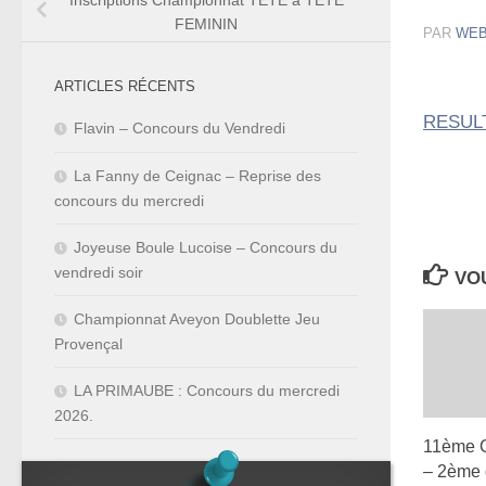
Inscriptions Championnat TÊTE à TÊTE
FEMININ
PAR
WE
ARTICLES RÉCENTS
RESUL
Flavin – Concours du Vendredi
La Fanny de Ceignac – Reprise des
concours du mercredi
Joyeuse Boule Lucoise – Concours du
vendredi soir
VOU
Championnat Aveyon Doublette Jeu
Provençal
LA PRIMAUBE : Concours du mercredi
2026.
11ème C
– 2ème q