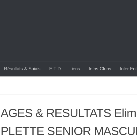
Résultats & Suivis
E T D
Liens
Infos Clubs
Inter En
RAGES & RESULTATS Elimi
IPLETTE SENIOR MASCU