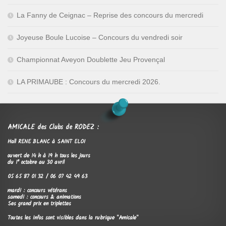
La Fanny de Ceignac – Reprise des concours du mercredi
Joyeuse Boule Lucoise – Concours du vendredi soir
Championnat Aveyon Doublette Jeu Provençal
LA PRIMAUBE : Concours du mercredi 2026.
AMICALE des Clubs de RODEZ :
Hall RENE BLANC à SAINT ELOI
ouvert de 14 h à 19 h tous les jours
du 1° octobre au 30 avril
05 65 87 01 32 / 06 07 42 49 63
mardi : concours vétérans
samedi : concours & animations
Ses grand prix en triplettes
Toutes les infos sont visibles dans la rubrique "Amicale"