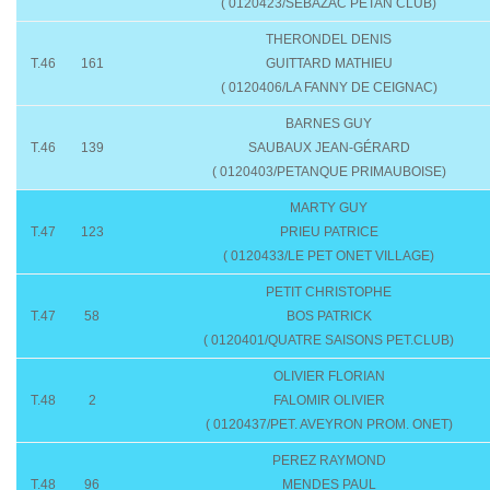
( 0120423/SEBAZAC PETAN CLUB)
THERONDEL DENIS
T.46
161
GUITTARD MATHIEU
( 0120406/LA FANNY DE CEIGNAC)
BARNES GUY
T.46
139
SAUBAUX JEAN-GÉRARD
( 0120403/PETANQUE PRIMAUBOISE)
MARTY GUY
T.47
123
PRIEU PATRICE
( 0120433/LE PET ONET VILLAGE)
PETIT CHRISTOPHE
T.47
58
BOS PATRICK
( 0120401/QUATRE SAISONS PET.CLUB)
OLIVIER FLORIAN
T.48
2
FALOMIR OLIVIER
( 0120437/PET. AVEYRON PROM. ONET)
PEREZ RAYMOND
T.48
96
MENDES PAUL