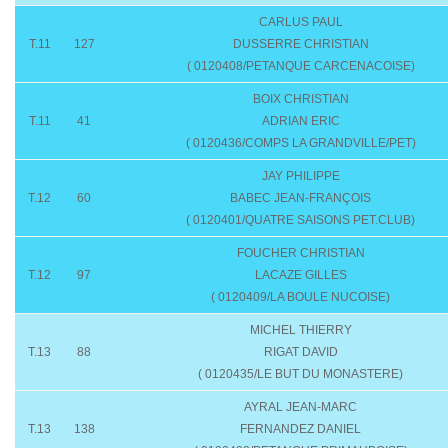
CARLUS PAUL
T.11
127
DUSSERRE CHRISTIAN
( 0120408/PETANQUE CARCENACOISE)
BOIX CHRISTIAN
T.11
41
ADRIAN ERIC
( 0120436/COMPS LA GRANDVILLE/PET)
JAY PHILIPPE
T.12
60
BABEC JEAN-FRANÇOIS
( 0120401/QUATRE SAISONS PET.CLUB)
FOUCHER CHRISTIAN
T.12
97
LACAZE GILLES
( 0120409/LA BOULE NUCOISE)
MICHEL THIERRY
T.13
88
RIGAT DAVID
( 0120435/LE BUT DU MONASTERE)
AYRAL JEAN-MARC
T.13
138
FERNANDEZ DANIEL