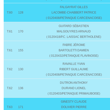
FALGAYRAT GILLES
T.60
128
LACOMBE-CHABBERT PATRICE
( 0120408/PETANQUE CARCENACOISE)
GUITARD SÉBASTIEN
T.61
170
MALGOUYRES ARNAUD
( 0120418/P.C. LAISSAC BERTHOLENE)
FABRE JÉROME
T.61
155
BARTOLETTI DAMIEN
( 0120432/PETANQUE FLAVINOISE)
RAVAILLE YVAN
T.62
130
RIBERT GUILLAUME
( 0120408/PETANQUE CARCENACOISE)
DUTRON ANTHONY
T.62
136
DURAND LIONEL
( 0120403/PETANQUE PRIMAUBOISE)
GINESTY CLAUDE
T.63
171
DOLIVIER PIERRE