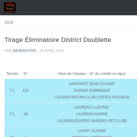
Skip to content
2018
Tirage Éliminatoire District Doublette
PAR
WEBMASTER
·
26 AVRIL 2018
Terrain
N°
Nom de l’équipe – N° du comité ou ligue
SAVOYANT JEAN-CLAUDE
T.1
115
DURIER DOMINIQUE
( 0120407/PETAN.CLUB COSTES ROUGES)
LAURENS LUDOVIC
T.1
68
LAURENS ANDRÉ
( 0120401/QUATRE SAISONS PET.CLUB)
LAURY OLIVIER