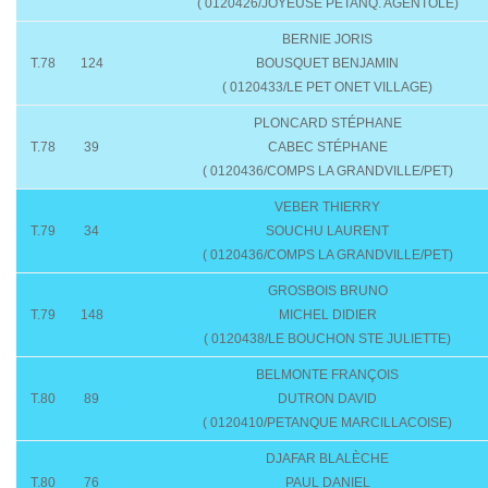
( 0120426/JOYEUSE PETANQ. AGENTOLE)
BERNIE JORIS
T.78
124
BOUSQUET BENJAMIN
( 0120433/LE PET ONET VILLAGE)
PLONCARD STÉPHANE
T.78
39
CABEC STÉPHANE
( 0120436/COMPS LA GRANDVILLE/PET)
VEBER THIERRY
T.79
34
SOUCHU LAURENT
( 0120436/COMPS LA GRANDVILLE/PET)
GROSBOIS BRUNO
T.79
148
MICHEL DIDIER
( 0120438/LE BOUCHON STE JULIETTE)
BELMONTE FRANÇOIS
T.80
89
DUTRON DAVID
( 0120410/PETANQUE MARCILLACOISE)
DJAFAR BLALÈCHE
T.80
76
PAUL DANIEL