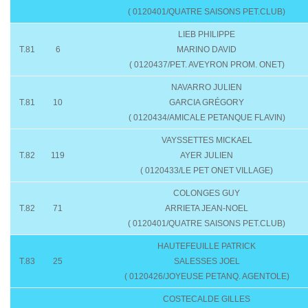
( 0120401/QUATRE SAISONS PET.CLUB)
LIEB PHILIPPE
T.81
6
MARINO DAVID
( 0120437/PET. AVEYRON PROM. ONET)
NAVARRO JULIEN
T.81
10
GARCIA GRÉGORY
( 0120434/AMICALE PETANQUE FLAVIN)
VAYSSETTES MICKAEL
T.82
119
AYER JULIEN
( 0120433/LE PET ONET VILLAGE)
COLONGES GUY
T.82
71
ARRIETA JEAN-NOEL
( 0120401/QUATRE SAISONS PET.CLUB)
HAUTEFEUILLE PATRICK
T.83
25
SALESSES JOEL
( 0120426/JOYEUSE PETANQ. AGENTOLE)
COSTECALDE GILLES