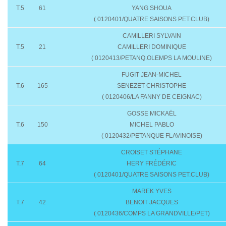
T.5
61
YANG SHOUA
( 0120401/QUATRE SAISONS PET.CLUB)
CAMILLERI SYLVAIN
T.5
21
CAMILLERI DOMINIQUE
( 0120413/PETANQ.OLEMPS LA MOULINE)
FUGIT JEAN-MICHEL
T.6
165
SENEZET CHRISTOPHE
( 0120406/LA FANNY DE CEIGNAC)
GOSSE MICKAËL
T.6
150
MICHEL PABLO
( 0120432/PETANQUE FLAVINOISE)
CROISET STÉPHANE
T.7
64
HERY FRÉDÉRIC
( 0120401/QUATRE SAISONS PET.CLUB)
MAREK YVES
T.7
42
BENOIT JACQUES
( 0120436/COMPS LA GRANDVILLE/PET)