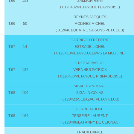
T.66
153
SAMSON RÉMI
( 0120432/PETANQUE FLAVINOISE)
REYNES JACQUES
T.66
50
MOLINES MICHEL
( 0120401/QUATRE SAISONS PET.CLUB)
GARRIGOU FREDERIC
T.67
14
ESTRADE LIONEL
( 0120413/PETANQ.OLEMPS LA MOULINE)
CROZAT PASCAL
T.67
137
VERNHES PATRICK
( 0120403/PETANQUE PRIMAUBOISE)
SIGAL JEAN-MARC
T.68
106
SIGAL NICOLAS
( 0120423/SEBAZAC PETAN CLUB)
FERRERA JOSE
T.68
164
TESSEIRE LAURENT
( 0120406/LA FANNY DE CEIGNAC)
FRAUX DANIEL