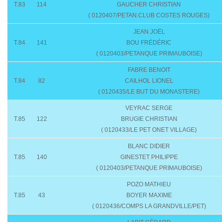
T.83
114
GAUCHER CHRISTIAN
( 0120407/PETAN.CLUB COSTES ROUGES)
JEAN JOËL
T.84
141
BOU FRÉDÉRIC
( 0120403/PETANQUE PRIMAUBOISE)
FABRE BENOIT
T.84
82
CAILHOL LIONEL
( 0120435/LE BUT DU MONASTERE)
VEYRAC SERGE
T.85
122
BRUGIE CHRISTIAN
( 0120433/LE PET ONET VILLAGE)
BLANC DIDIER
T.85
140
GINESTET PHILIPPE
( 0120403/PETANQUE PRIMAUBOISE)
POZO MATHIEU
T.85
43
BOYER MAXIME
( 0120436/COMPS LA GRANDVILLE/PET)