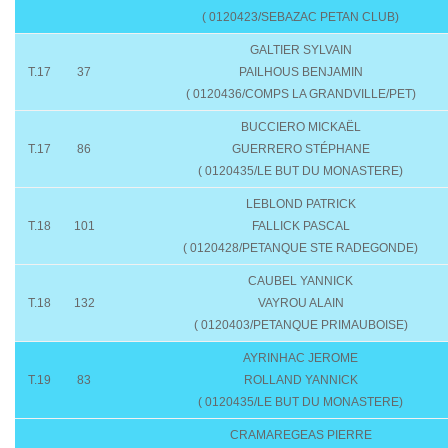
( 0120423/SEBAZAC PETAN CLUB)
GALTIER SYLVAIN
T.17
37
PAILHOUS BENJAMIN
( 0120436/COMPS LA GRANDVILLE/PET)
BUCCIERO MICKAËL
T.17
86
GUERRERO STÉPHANE
( 0120435/LE BUT DU MONASTERE)
LEBLOND PATRICK
T.18
101
FALLICK PASCAL
( 0120428/PETANQUE STE RADEGONDE)
CAUBEL YANNICK
T.18
132
VAYROU ALAIN
( 0120403/PETANQUE PRIMAUBOISE)
AYRINHAC JEROME
T.19
83
ROLLAND YANNICK
( 0120435/LE BUT DU MONASTERE)
CRAMAREGEAS PIERRE