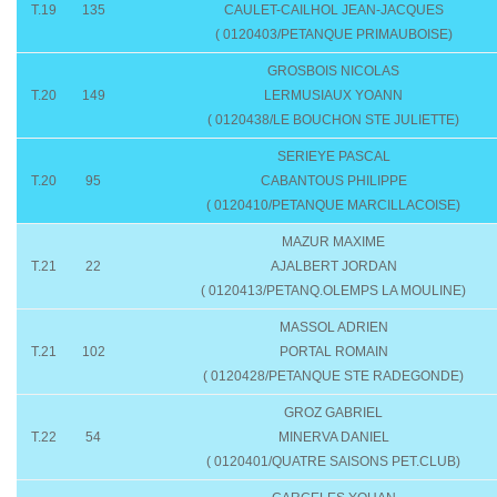
T.19
135
CAULET-CAILHOL JEAN-JACQUES
( 0120403/PETANQUE PRIMAUBOISE)
GROSBOIS NICOLAS
T.20
149
LERMUSIAUX YOANN
( 0120438/LE BOUCHON STE JULIETTE)
SERIEYE PASCAL
T.20
95
CABANTOUS PHILIPPE
( 0120410/PETANQUE MARCILLACOISE)
MAZUR MAXIME
T.21
22
AJALBERT JORDAN
( 0120413/PETANQ.OLEMPS LA MOULINE)
MASSOL ADRIEN
T.21
102
PORTAL ROMAIN
( 0120428/PETANQUE STE RADEGONDE)
GROZ GABRIEL
T.22
54
MINERVA DANIEL
( 0120401/QUATRE SAISONS PET.CLUB)