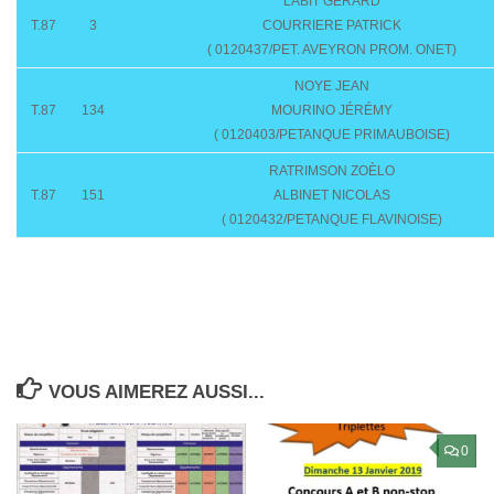
LABIT GÉRARD
T.87
3
COURRIERE PATRICK
( 0120437/PET. AVEYRON PROM. ONET)
NOYE JEAN
T.87
134
MOURINO JÉRÉMY
( 0120403/PETANQUE PRIMAUBOISE)
RATRIMSON ZOÈLO
T.87
151
ALBINET NICOLAS
( 0120432/PETANQUE FLAVINOISE)
VOUS AIMEREZ AUSSI...
0