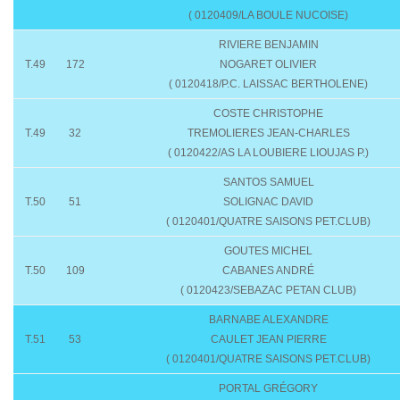
( 0120409/LA BOULE NUCOISE)
RIVIERE BENJAMIN
T.49
172
NOGARET OLIVIER
( 0120418/P.C. LAISSAC BERTHOLENE)
COSTE CHRISTOPHE
T.49
32
TREMOLIERES JEAN-CHARLES
( 0120422/AS LA LOUBIERE LIOUJAS P.)
SANTOS SAMUEL
T.50
51
SOLIGNAC DAVID
( 0120401/QUATRE SAISONS PET.CLUB)
GOUTES MICHEL
T.50
109
CABANES ANDRÉ
( 0120423/SEBAZAC PETAN CLUB)
BARNABE ALEXANDRE
T.51
53
CAULET JEAN PIERRE
( 0120401/QUATRE SAISONS PET.CLUB)
PORTAL GRÉGORY