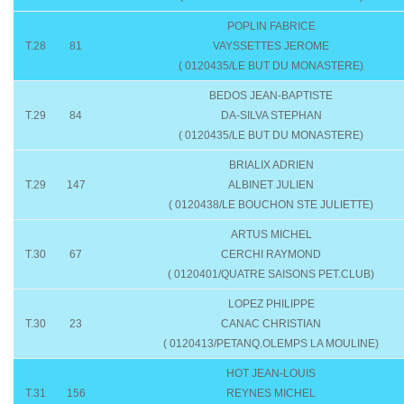
POPLIN FABRICE
T.28
81
VAYSSETTES JEROME
( 0120435/LE BUT DU MONASTERE)
BEDOS JEAN-BAPTISTE
T.29
84
DA-SILVA STEPHAN
( 0120435/LE BUT DU MONASTERE)
BRIALIX ADRIEN
T.29
147
ALBINET JULIEN
( 0120438/LE BOUCHON STE JULIETTE)
ARTUS MICHEL
T.30
67
CERCHI RAYMOND
( 0120401/QUATRE SAISONS PET.CLUB)
LOPEZ PHILIPPE
T.30
23
CANAC CHRISTIAN
( 0120413/PETANQ.OLEMPS LA MOULINE)
HOT JEAN-LOUIS
T.31
156
REYNES MICHEL