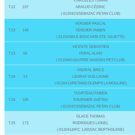
CARCELES YOHAN
T.22
107
ARAUJO CÉDRIC
( 0120423/SEBAZAC PETAN CLUB)
VERDIER PASCAL
T.23
146
VERDIER FABIEN
( 0120438/LE BOUCHON STE JULIETTE)
VICENTE SEBASTIEN
T.23
56
FERAL ALAIN
( 0120401/QUATRE SAISONS PET.CLUB)
ANDRAL BRICE
T.24
13
LEGRAY GUILLAUME
( 0120413/PETANQ.OLEMPS LA MOULINE)
TOURTEAU FABIEN
T.24
105
FOURNIER GAËTAN
( 0120423/SEBAZAC PETAN CLUB)
GLACE THOMAS
T.25
173
RODRIGUES LIONEL
( 0120418/P.C. LAISSAC BERTHOLENE)