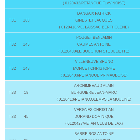
( 0120432/PETANQUE FLAVINOISE)
DANGAIX PATRICK
T.31
168
GINESTET JACQUES
( 0120418/P.C. LAISSAC BERTHOLENE)
POUGET BENJAMIN
T.32
145
CAUMES ANTOINE
( 0120438/LE BOUCHON STE JULIETTE)
VILLENEUVE BRUNO
T.32
143
MONCET CHRISTOPHE
( 0120403/PETANQUE PRIMAUBOISE)
ARCHIMBEAUD ALAIN
T.33
18
BURGUIERE JEAN-MARC
( 0120413/PETANQ.OLEMPS LA MOULINE)
VERGNES CHRISTIAN
T.33
45
DURAND DOMINIQUE
( 0120427/PETAN CLUB DE LAX)
BARREIROS ANTOINE