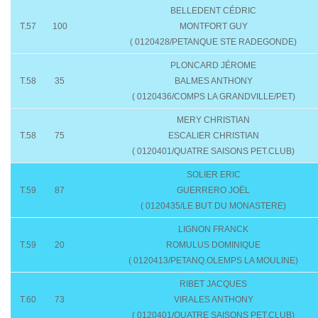
BELLEDENT CÉDRIC
T.57
100
MONTFORT GUY
( 0120428/PETANQUE STE RADEGONDE)
PLONCARD JÉROME
T.58
35
BALMES ANTHONY
( 0120436/COMPS LA GRANDVILLE/PET)
MERY CHRISTIAN
T.58
75
ESCALIER CHRISTIAN
( 0120401/QUATRE SAISONS PET.CLUB)
SOLIER ERIC
T.59
87
GUERRERO JOËL
( 0120435/LE BUT DU MONASTERE)
LIGNON FRANCK
T.59
20
ROMULUS DOMINIQUE
( 0120413/PETANQ.OLEMPS LA MOULINE)
RIBET JACQUES
T.60
73
VIRALES ANTHONY
( 0120401/QUATRE SAISONS PET.CLUB)