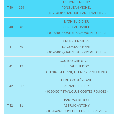
GUITARD FREDDY
T.40
129
PONS JEAN MICHEL
( 0120408/PETANQUE CARCENACOISE)
MATHIEU DIDIER
T.40
48
SENECAL DANIEL
( 0120401/QUATRE SAISONS PET.CLUB)
CROISET MATHIAS
T.41
69
DA COSTA ANTOINE
( 0120401/QUATRE SAISONS PET.CLUB)
COUTOU CHRISTOPHE
T.41
12
HERAUD TEDDY
( 0120413/PETANQ.OLEMPS LA MOULINE)
LEDUIGO STÉPHANE
T.42
117
ARNAUD DIDIER
( 0120407/PETAN.CLUB COSTES ROUGES)
BARRAU BENOIT
T.42
31
ASTRUC ANTONY
( 0120424/B.JOYEUSE PONT DE SALARS)