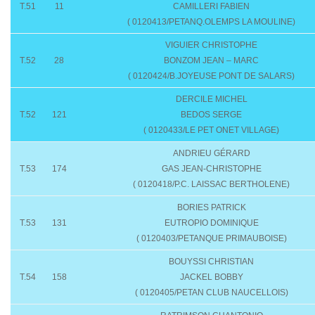
T.51
11
CAMILLERI FABIEN
( 0120413/PETANQ.OLEMPS LA MOULINE)
VIGUIER CHRISTOPHE
T.52
28
BONZOM JEAN – MARC
( 0120424/B.JOYEUSE PONT DE SALARS)
DERCILE MICHEL
T.52
121
BEDOS SERGE
( 0120433/LE PET ONET VILLAGE)
ANDRIEU GÉRARD
T.53
174
GAS JEAN-CHRISTOPHE
( 0120418/P.C. LAISSAC BERTHOLENE)
BORIES PATRICK
T.53
131
EUTROPIO DOMINIQUE
( 0120403/PETANQUE PRIMAUBOISE)
BOUYSSI CHRISTIAN
T.54
158
JACKEL BOBBY
( 0120405/PETAN CLUB NAUCELLOIS)