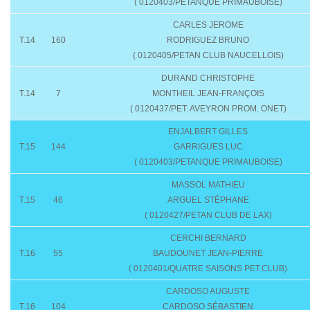
( 0120403/PETANQUE PRIMAUBOISE)
CARLES JEROME
T.14
160
RODRIGUEZ BRUNO
( 0120405/PETAN CLUB NAUCELLOIS)
DURAND CHRISTOPHE
T.14
7
MONTHEIL JEAN-FRANÇOIS
( 0120437/PET. AVEYRON PROM. ONET)
ENJALBERT GILLES
T.15
144
GARRIGUES LUC
( 0120403/PETANQUE PRIMAUBOISE)
MASSOL MATHIEU
T.15
46
ARGUEL STÉPHANE
( 0120427/PETAN CLUB DE LAX)
CERCHI BERNARD
T.16
55
BAUDOUNET JEAN-PIERRE
( 0120401/QUATRE SAISONS PET.CLUB)
CARDOSO AUGUSTE
T.16
104
CARDOSO SÉBASTIEN