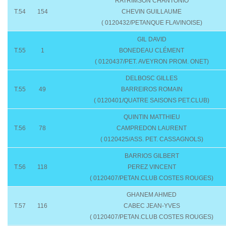
RATRIMSON CHANTONIO
T.54
154
CHEVIN GUILLAUME
( 0120432/PETANQUE FLAVINOISE)
GIL DAVID
T.55
1
BONEDEAU CLÉMENT
( 0120437/PET. AVEYRON PROM. ONET)
DELBOSC GILLES
T.55
49
BARREIROS ROMAIN
( 0120401/QUATRE SAISONS PET.CLUB)
QUINTIN MATTHIEU
T.56
78
CAMPREDON LAURENT
( 0120425/ASS. PET. CASSAGNOLS)
BARRIOS GILBERT
T.56
118
PEREZ VINCENT
( 0120407/PETAN.CLUB COSTES ROUGES)
GHANEM AHMED
T.57
116
CABEC JEAN-YVES
( 0120407/PETAN.CLUB COSTES ROUGES)