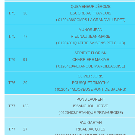
QUEMENEUR JÉROME
T.75
36
ESCORBIAC FRANÇOIS
( 0120436/COMPS LA GRANDVILLE/PET)
MUNOS JEAN
T.75
77
RIEUNAU JEAN-MARIE
( 0120401/QUATRE SAISONS PET.CLUB)
SERIEYE FLORIAN
T.76
91
CHARRIERE MAXIME
( 0120410/PETANQUE MARCILLACOISE)
OLIVIER JORIS
T.76
29
BOUSQUET TIMOTHY
( 0120424/B.JOYEUSE PONT DE SALARS)
PONS LAURENT
T.77
133
ISSANCHOU HERVÉ
( 0120403/PETANQUE PRIMAUBOISE)
FAU GAETAN
T.77
27
RIGAL JACQUES