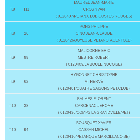
MAUREL JEAN-MARIE
T.8
111
CROS YVAN
( 0120407/PETAN.CLUB COSTES ROUGES)
PONS PHILIPPE
T.8
26
CINQ JEAN-CLAUDE
( 0120426/JOYEUSE PETANQ. AGENTOLE)
MALICORNE ERIC
T.9
99
MESTRE ROBERT
( 0120409/LA BOULE NUCOISE)
HYGONNET CHRISTOPHE
T.9
62
AT HERVÉ
( 0120401/QUATRE SAISONS PET.CLUB)
BALMES FLORENT
T.10
38
CARCENAC JEROME
( 0120436/COMPS LA GRANDVILLE/PET)
BOUSQUET XAVIER
T.10
94
CASSAN MICHEL
( 0120410/PETANQUE MARCILLACOISE)