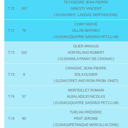
TEYSSEDRE JEAN-PIERRE
T.72
167
GINESTY VINCENT
( 0120418/P.C. LAISSAC BERTHOLENE)
CORP HERVÉ
T.72
70
VILLAR MATHIEU
( 0120401/QUATRE SAISONS PET.CLUB)
OLIER ARNAUD
T.73
162
HORTELANO ROBERT
( 0120406/LA FANNY DE CEIGNAC)
CRANSAC JEAN-PIERRE
T.73
8
SOLA OLIVIER
( 0120437/PET. AVEYRON PROM. ONET)
MONTEILLET ROMAIN
T.74
57
ALBALADEJO NICOLAS
( 0120401/QUATRE SAISONS PET.CLUB)
TURLAN FRÉDÉRIC
T.74
90
PRAT JEROME
( 0120410/PETANQUE MARCILLACOISE)