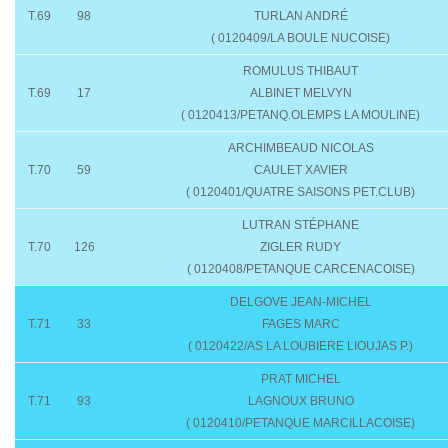
T.69
98
TURLAN ANDRÉ
( 0120409/LA BOULE NUCOISE)
ROMULUS THIBAUT
T.69
17
ALBINET MELVYN
( 0120413/PETANQ.OLEMPS LA MOULINE)
ARCHIMBEAUD NICOLAS
T.70
59
CAULET XAVIER
( 0120401/QUATRE SAISONS PET.CLUB)
LUTRAN STÉPHANE
T.70
126
ZIGLER RUDY
( 0120408/PETANQUE CARCENACOISE)
DELGOVE JEAN-MICHEL
T.71
33
FAGES MARC
( 0120422/AS LA LOUBIERE LIOUJAS P.)
PRAT MICHEL
T.71
93
LAGNOUX BRUNO
( 0120410/PETANQUE MARCILLACOISE)