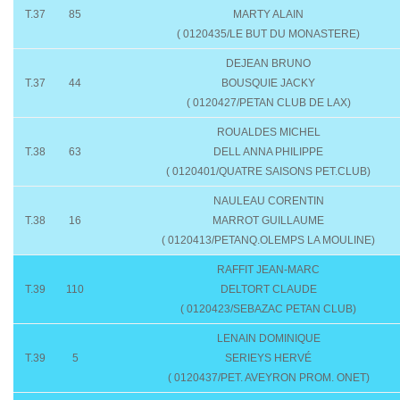
T.37
85
MARTY ALAIN
( 0120435/LE BUT DU MONASTERE)
DEJEAN BRUNO
T.37
44
BOUSQUIE JACKY
( 0120427/PETAN CLUB DE LAX)
ROUALDES MICHEL
T.38
63
DELL ANNA PHILIPPE
( 0120401/QUATRE SAISONS PET.CLUB)
NAULEAU CORENTIN
T.38
16
MARROT GUILLAUME
( 0120413/PETANQ.OLEMPS LA MOULINE)
RAFFIT JEAN-MARC
T.39
110
DELTORT CLAUDE
( 0120423/SEBAZAC PETAN CLUB)
LENAIN DOMINIQUE
T.39
5
SERIEYS HERVÉ
( 0120437/PET. AVEYRON PROM. ONET)