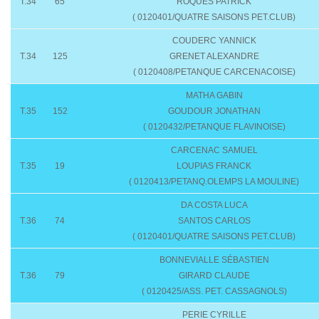
T.34
65
ROQUES PATRICK
( 0120401/QUATRE SAISONS PET.CLUB)
COUDERC YANNICK
T.34
125
GRENET ALEXANDRE
( 0120408/PETANQUE CARCENACOISE)
MATHA GABIN
T.35
152
GOUDOUR JONATHAN
( 0120432/PETANQUE FLAVINOISE)
CARCENAC SAMUEL
T.35
19
LOUPIAS FRANCK
( 0120413/PETANQ.OLEMPS LA MOULINE)
DA COSTA LUCA
T.36
74
SANTOS CARLOS
( 0120401/QUATRE SAISONS PET.CLUB)
BONNEVIALLE SÉBASTIEN
T.36
79
GIRARD CLAUDE
( 0120425/ASS. PET. CASSAGNOLS)
PERIE CYRILLE