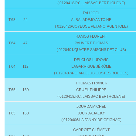
( 0120418/P.C. LAISSAC BERTHOLENE)
FAU JOEL
T.63
24
ALBALADEJO ANTOINE
( 0120426/JOYEUSE PETANQ. AGENTOLE)
RAMOS FLORENT
T.64
47
PAUVERT THOMAS
( 0120401/QUATRE SAISONS PET.CLUB)
DELCLOS LUDOVIC
T.64
112
LAGARRIGUE JÉRÔME
( 0120407/PETAN.CLUB COSTES ROUGES)
THOMAS FRANCK
T.65
169
CRUEL PHILIPPE
( 0120418/P.C. LAISSAC BERTHOLENE)
JOURDA MICHEL
T.65
163
JOURDA JACKY
( 0120406/LA FANNY DE CEIGNAC)
GARROTE CLÉMENT