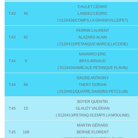
CAULET CÉDRIC
T.43
40
LANDEZ CÉDRIC
( 0120436/COMPS LA GRANDVILLE/PET)
PERRIN LAURENT
T.43
92
ALAZARD ALAIN
( 0120410/PETANQUE MARCILLACOISE)
NAVARRO ERIC
T.44
9
BRAS ARNAUD
( 0120434/AMICALE PETANQUE FLAVIN)
DAUDE ANTHONY
T.44
66
THERY DORIAN
( 0120401/QUATRE SAISONS PET.CLUB)
BOYER QUENTIN
T.45
15
GLAUZY VALÉRIAN
( 0120413/PETANQ.OLEMPS LA MOULINE)
MARTIN GÉRARD
T.45
108
BERNIE FLORENT