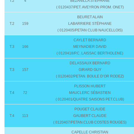
T.2
4
BEZANILLA STÉPHANE
( 0120437/PET. AVEYRON PROM. ONET)
BEURET ALAIN
T.2
159
LABARRIERE STÉPHANE
( 0120405/PETAN CLUB NAUCELLOIS)
CAYLET BERNARD
T.3
166
MEYNADIER DAVID
( 0120418/P.C. LAISSAC BERTHOLENE)
DELASSAUX BERNARD
T.3
157
GIRARD GUY
( 0120402/PETAN. BOULE D’OR RODEZ)
PLISSON HUBERT
T.4
72
MAUCLERC SÉBASTIEN
( 0120401/QUATRE SAISONS PET.CLUB)
POUGET CLAUDE
T.4
113
GAUBERT CLAUDE
( 0120407/PETAN.CLUB COSTES ROUGES)
CAPELLE CHRISTIAN