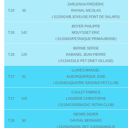
ZARLENGA FRÉDÉRIC
T.25
30
RAYNAL NICOLAS
( 0120424/B.JOYEUSE PONT DE SALARS)
BOYER PHILIPPE
T.26
142
MOUYSSET ERIC
( 0120403/PETANQUE PRIMAUBOISE)
BERNIE SERGE
T.26
120
RABANEL JEAN PIERRE
( 0120433/LE PET ONET VILLAGE)
LLAVES MANUEL
T.27
52
ALBURQUERQUE JOSE
( 0120401/QUATRE SAISONS PET.CLUB)
CAULET FABRICE
T.27
103
LAGARDE CHRISTOPHE
( 0120423/SEBAZAC PETAN CLUB)
NEGRE DIDIER
T.28
80
GAYRAL BERNARD
( 0120425/ASS. PET. CASSAGNOLS)