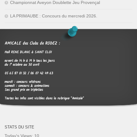
Championnat Aveyon Doublette Jeu Provençal
LA PRIMAUBE : Concours du mercredi 2026.
AMICALE des Clubs de RODEZ :
Hall RENE BLANC à SAINT ELOI
ouvert de 14 h à 19 h tous les jours
du 1° octobre au 30 avril
05 65 87 01 32 / 06 07 42 49 63
mardi : concours vétérans
samedi : concours & animations
Ses grand prix en triplettes
Toutes les infos sont visibles dans la rubrique "Amicale"
STATS DU SITE
Today's Views:
10