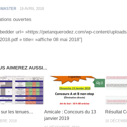
BMASTER
·
19 AVRIL 2018
tions ouvertes
bedder url= »https://petanquerodez.com/wp-content/uploads/
2018.pdf » title= »affiche 08 mai 2018″]
S AIMEREZ AUSSI...
0
t sur les tenues…
Amicale : Concours du 13
Résultat 
janvier 2019
BRE 2018
16 DÉCEMB