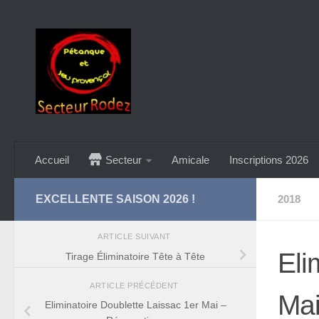
Skip to content
Accueil
Secteur
Amicale
Inscriptions 2026
EXCELLENTE SAISON 2026 !
2018
ARTICLE SUIVANT
Eli
Tirage Éliminatoire Tête à Tête
ARTICLE PRÉCÉDENT
Mai
Eliminatoire Doublette Laissac 1er Mai –