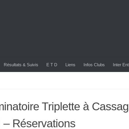
Résultats & Suivis
E T D
Liens
Infos Clubs
Inter En
minatoire Triplette à Cassag
 – Réservations