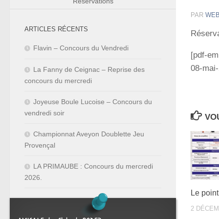
Réservations
PAR
WE
ARTICLES RÉCENTS
Réserva
Flavin – Concours du Vendredi
[pdf-em
08-mai-
La Fanny de Ceignac – Reprise des
concours du mercredi
Joyeuse Boule Lucoise – Concours du
vendredi soir
VOU
Championnat Aveyon Doublette Jeu
Provençal
LA PRIMAUBE : Concours du mercredi
2026.
Le poin
2 DÉCEM