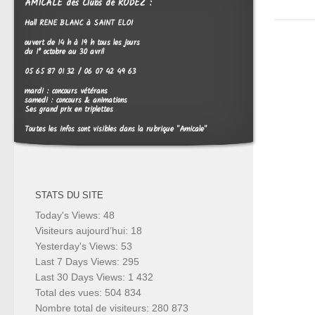
AMICALE des Clubs de RODEZ :
Hall RENE BLANC à SAINT ELOI
ouvert de 14 h à 19 h tous les jours
du 1° octobre au 30 avril
05 65 87 01 32 / 06 07 42 49 63
mardi : concours vétérans
samedi : concours & animations
Ses grand prix en triplettes
Toutes les infos sont visibles dans la rubrique "Amicale"
STATS DU SITE
Today's Views:
48
Visiteurs aujourd’hui:
18
Yesterday's Views:
53
Last 7 Days Views:
295
Last 30 Days Views:
1 432
Total des vues:
504 834
Nombre total de visiteurs:
280 873