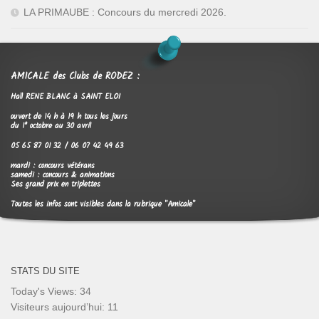
LA PRIMAUBE : Concours du mercredi 2026.
AMICALE des Clubs de RODEZ :
Hall RENE BLANC à SAINT ELOI
ouvert de 14 h à 19 h tous les jours
du 1° octobre au 30 avril
05 65 87 01 32 / 06 07 42 49 63
mardi : concours vétérans
samedi : concours & animations
Ses grand prix en triplettes
Toutes les infos sont visibles dans la rubrique "Amicale"
STATS DU SITE
Today's Views:
34
Visiteurs aujourd’hui:
11