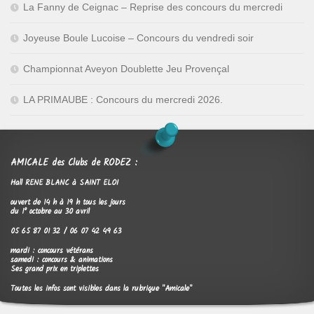
La Fanny de Ceignac – Reprise des concours du mercredi
Joyeuse Boule Lucoise – Concours du vendredi soir
Championnat Aveyon Doublette Jeu Provençal
LA PRIMAUBE : Concours du mercredi 2026.
AMICALE des Clubs de RODEZ :
Hall RENE BLANC à SAINT ELOI
ouvert de 14 h à 19 h tous les jours
du 1° octobre au 30 avril
05 65 87 01 32 / 06 07 42 49 63
mardi : concours vétérans
samedi : concours & animations
Ses grand prix en triplettes
Toutes les infos sont visibles dans la rubrique "Amicale"