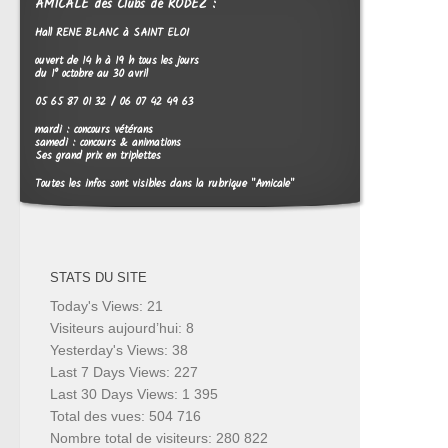
AMICALE des Clubs de RODEZ :
Hall RENE BLANC à SAINT ELOI
ouvert de 14 h à 19 h tous les jours
du 1° octobre au 30 avril
05 65 87 01 32 / 06 07 42 49 63
mardi : concours vétérans
samedi : concours & animations
Ses grand prix en triplettes
Toutes les infos sont visibles dans la rubrique "Amicale"
STATS DU SITE
Today's Views:
21
Visiteurs aujourd’hui:
8
Yesterday's Views:
38
Last 7 Days Views:
227
Last 30 Days Views:
1 395
Total des vues:
504 716
Nombre total de visiteurs:
280 822