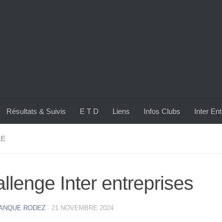
Résultats & Suivis
E T D
Liens
Infos Clubs
Inter En
LE
llenge Inter entreprises
ANQUE RODEZ
·
21 NOVEMBRE 2024