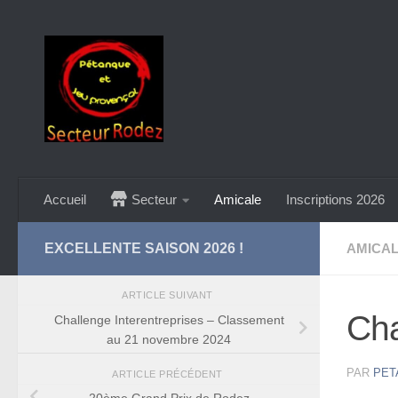
Skip to content
Accueil
Secteur
Amicale
Inscriptions 2026
EXCELLENTE SAISON 2026 !
AMICA
ARTICLE SUIVANT
Cha
Challenge Interentreprises – Classement
au 21 novembre 2024
PAR
PET
ARTICLE PRÉCÉDENT