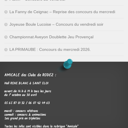
La Fanny de Ceignac – Reprise des concours du mercredi
Joyeuse Boule Lucoise – Concours du vendredi soir
Championnat Aveyon Doublette Jeu Provençal
LA PRIMAUBE : Concours du mercredi 2026.
AMICALE des Clubs de RODEZ :
Hall RENE BLANC à SAINT ELOI
ouvert de 14 h à 19 h tous les jours
du 1° octobre au 30 avril
05 65 87 01 32 / 06 07 42 49 63
mardi : concours vétérans
samedi : concours & animations
Ses grand prix en triplettes
Toutes les infos sont visibles dans la rubrique "Amicale"