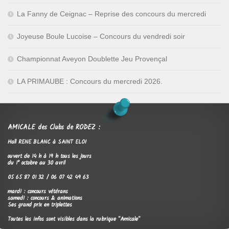
La Fanny de Ceignac – Reprise des concours du mercredi
Joyeuse Boule Lucoise – Concours du vendredi soir
Championnat Aveyon Doublette Jeu Provençal
LA PRIMAUBE : Concours du mercredi 2026.
AMICALE des Clubs de RODEZ :
Hall RENE BLANC à SAINT ELOI
ouvert de 14 h à 19 h tous les jours
du 1° octobre au 30 avril
05 65 87 01 32 / 06 07 42 49 63
mardi : concours vétérans
samedi : concours & animations
Ses grand prix en triplettes
Toutes les infos sont visibles dans la rubrique "Amicale"